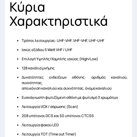
Κύρια
Χαρακτηριστικά
Τρόποι λειτουργίας: UHF-VHF, VHF-VHF, UHF-UHF
Ισχύς εξόδου 5 Watt VHF / UHF
Επιλογή Υψηλής/Χαμηλής ισχύος (High/Low)
128 κανάλια μνήμης
∆υνατότητες ενδείξεων οθόνης: αριθμός καναλιού,
συχνότητας,
απεικόνιση καναλιού και συχνότητας, όνομα καναλιού
Ευανάγνωστη φωτιζόμενη οθόνη με φωτισμό 3 χρωμάτων
Λειτουργία VOX / σάρωσης (Scan)
208 υπότονοι DCS και 50 υπότονοι CTCSS
Λειτουργία φακού LED
Λειτουργία TOT (Time out Timer)