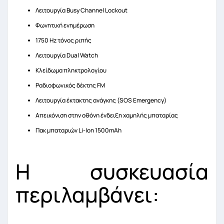
Λειτουργία Busy Channel Lockout
Φωνητική ενημέρωση
1750 Hz τόνος ριπής
Λειτουργία Dual Watch
Κλείδωμα πληκτρολογίου
Ραδιοφωνικός δέκτης FM
Λειτουργία έκτακτης ανάγκης (SOS Emergency)
Απεικόνιση στην οθόνη ένδειξη χαμηλής μπαταρίας
Πακ μπαταριών Li-Ion 1500mAh
Η συσκευασία
περιλαμβάνει: