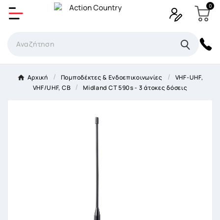
0
Δημιουργία λίστα επιθυμητών
Όνομα Λίστα επιθυμιτών
×
Αρχική
Πομποδέκτες & Ενδοεπικοινωνίες
VHF-UHF,
VHF/UHF, CB
Midland CT 590s - 3 άτοκες δόσεις
Ακύρωση
Δημιουργία λίστα επιθυμητών