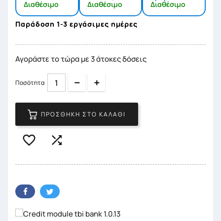
Διαθέσιμο
Διαθέσιμο
Διαθέσιμο
Παράδοση 1-3 εργάσιμες ημέρες
Αγοράστε το τώρα με 3 άτοκες δόσεις
Quantity
Quantity
Ποσότητα
ΠΡΟΣΘΉΚΗ ΣΤΟ ΚΑΛΆΘΙ

