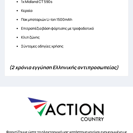
1x Midland CT 590s
Κεραία
Πακ μπαταριών Li-Ion 1500mAh
Επιτραπέζια βάση φόρτισης με τροφοδοτικό
Κλιπ ζώνης
Σύντομες οδηγίες χρήσης
(2 χρόνια εγγύηση Ελληνικής αντιπροσωπείας)
Φροντίζουμε ώστε το ηλεκτρονικό μας κατάστημα να είναι ενημερωμένο με