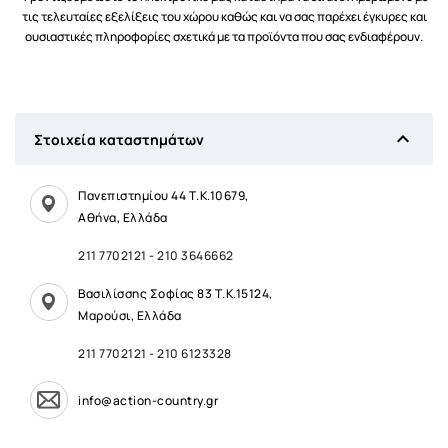
τις τελευταίες εξελίξεις του χώρου καθώς και να σας παρέχει έγκυρες και
ουσιαστικές πληροφορίες σχετικά με τα προϊόντα που σας ενδιαφέρουν.

Στοιχεία καταστημάτων
Πανεπιστημίου 44 Τ.Κ.10679,
Αθήνα, Ελλάδα
211 7702121
-
210 3646662
Βασιλίσσης Σοφίας 83 Τ.Κ.15124,
Μαρούσι, Ελλάδα
211 7702121
-
210 6123328
info@action-country.gr