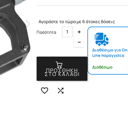
Αγοράστε το τώρα με 6 άτοκες δόσεις
Quantity
Ποσότητα
Quantity
Διαθέσιμο για On
Line παραγγελία
Διαθέσιμο
ΠΡΟΣΘΉΚΗ
ΣΤΟ ΚΑΛΆΘΙ

