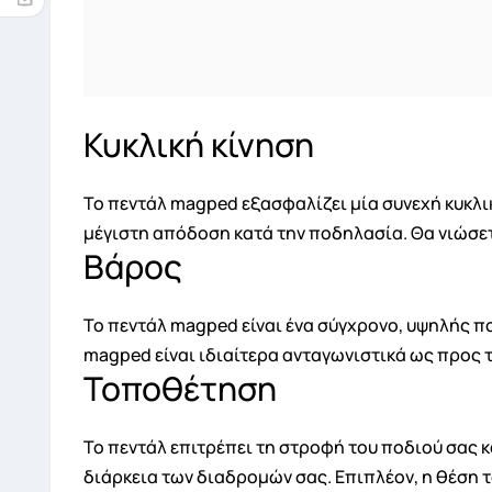
Κυκλική κίνηση
Το πεντάλ magped εξασφαλίζει μία συνεχή κυκλι
μέγιστη απόδοση κατά την ποδηλασία. Θα νιώσετ
Βάρος
Το πεντάλ magped είναι ένα σύγχρονο, υψηλής π
magped είναι ιδιαίτερα ανταγωνιστικά ως προς
Τοποθέτηση
Το πεντάλ επιτρέπει τη στροφή του ποδιού σας 
διάρκεια των διαδρομών σας. Επιπλέον, η θέση 