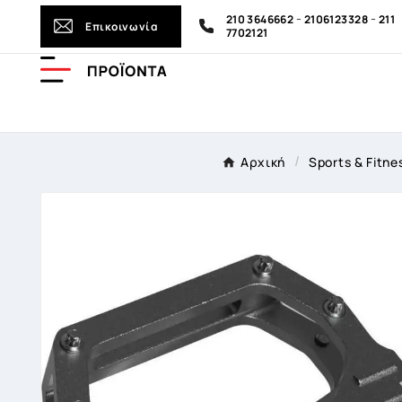
-
-
210 3646662
2106123328
211
Επικοινωνία
7702121
Αρχική
Sports & Fitne