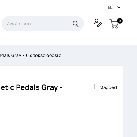

EL
0
dals Gray - 6 άτοκες δόσεις
tic Pedals Gray -