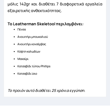
μόλις 142gr και διαθέτει 7 διαφορετικά εργαλεία
εξαιρετικής ανθεκτικότητας.
Το Leatherman Skeletool περιλαμβάνει:
Πένσα
Ανοιχτήρι μπουκαλιού
Ανοιχτήρι κονσέρβας
Κόφτη καλωδίων
Μαχαίρι
Κατσαβίδι τύπου Phillips
Κατσαβίδι ίσιο
Το προιόν αυτό διαθέτει 25 χρόνια εγγύηση.