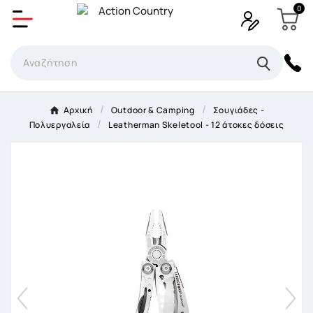
0
Δημιουργία λίστα επιθυμητών
Όνομα Λίστα επιθυμιτών
×
Αρχική
Outdoor & Camping
Σουγιάδες -
Πολυεργαλεία
Leatherman Skeletool - 12 άτοκες δόσεις
Ακύρωση
Δημιουργία λίστα επιθυμητών