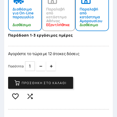
Διαθέσιμο
Παραλαβή
Παραλαβή
για On-Line
από
από
παραγγελία
κατάστημα
κατάστημα
Αθήνας
Αμαρουσίου
Διαθέσιμο
Εξαντλήθηκε
Διαθέσιμο
Παράδοση 1-3 εργάσιμες ημέρες
Αγοράστε το τώρα με 12 άτοκες δόσεις
Quantity
Quantity
Ποσότητα
ΠΡΟΣΘΉΚΗ ΣΤΟ ΚΑΛΆΘΙ

