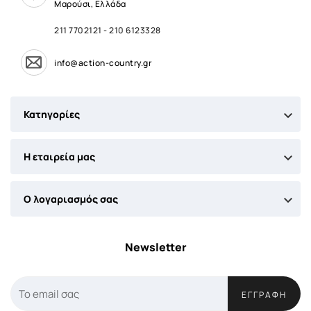
Μαρούσι, Ελλάδα
211 7702121
-
210 6123328
info@action-country.gr

Κατηγορίες

Η εταιρεία μας

Ο λογαριασμός σας
Newsletter
ΕΓΓΡΑΦΉ