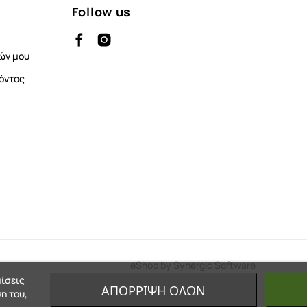
Follow us
ών μου
όντος
eShop by Synergic Software
μίσεις
ΑΠΌΡΡΙΨΗ ΌΛΩΝ
η του,