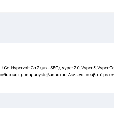
ημιουργία λίστα επιθυμητών
α Λίστα επιθυμιτών
lt Go, Hypervolt Go 2 (μη USBC), Vyper 2.0, Vyper 3, Vyper 
όσθετους προσαρμογείς βύσματος. Δεν είναι συμβατό με τη
Ακύρωση
Δημιουργία λίστα επιθυμητών