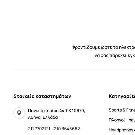
Φροντίζουμε ώστε το ηλεκτρο
να σας παρέχει έγ
Στοιχεία καταστημάτων
Κατηγορίε
Sports & Fitn
Πανεπιστημίου 44 Τ.Κ.10679,
Αθήνα, Ελλάδα
Πλοηγοί - na
211 7702121
-
210 3646662
Headphones 