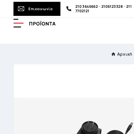
-
-
210 3646662
2106123328
211
Επικοινωνία
7702121
Αρχική