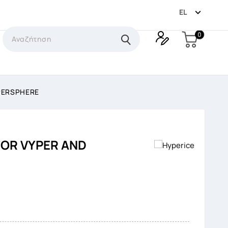

EL
0
PERSPHERE
FOR VYPER AND