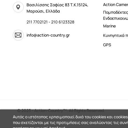
Αction Came
Βασιλίσσης Σοφίας 83 Τ.Κ.15124,
Μαρούσι, Ελλάδα
Πομποδέκτες
Ενδοεπικοινω
211 7702121
-
210 6123328
Marine
info@action-country.gr
Κυνηγητικά π
GPS
© 2023 - Action-Country™. All Rights Reserved.
Αυτός ο ιστότοπος χρησιμοποιεί δικά του cookies και cookies
που σχετίζονται με τις προτιμήσεις σας αναλύοντας τις συν