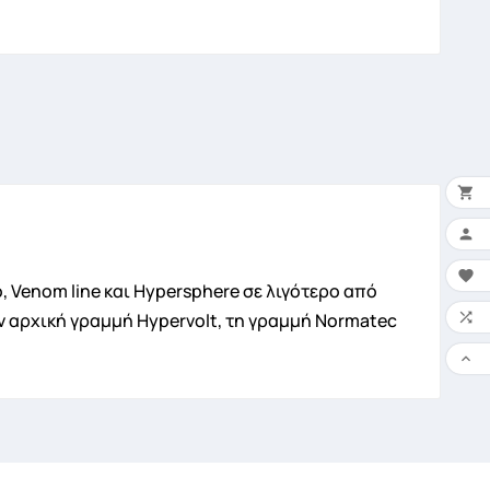


×
Ο 

Go, Venom line και Hypersphere σε λιγότερο από

ν αρχική γραμμή Hypervolt, τη γραμμή Normatec
