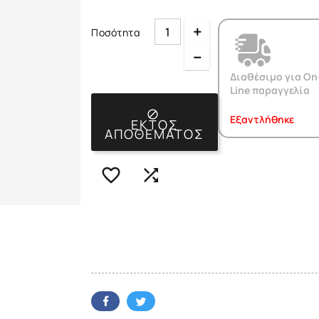
Quantity
Ποσότητα
Quantity
Διαθέσιμο για On
Line παραγγελία

Εξαντλήθηκε
ΕΚΤΌΣ
ΑΠΟΘΈΜΑΤΟΣ

