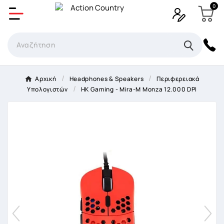
0
Δημιουργία λίστα επιθυμητών
Όνομα Λίστα επιθυμιτών
×
Αρχική
Headphones & Speakers
Περιφερειακά
Υπολογιστών
HK Gaming - Mira-M Monza 12.000 DPI
Ακύρωση
Δημιουργία λίστα επιθυμητών