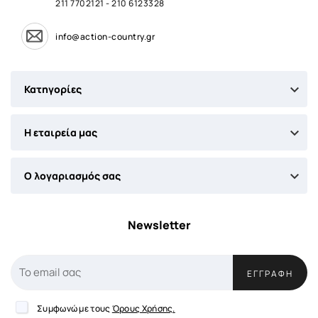
211 7702121
-
210 6123328
info@action-country.gr

Κατηγορίες

Η εταιρεία μας

Ο λογαριασμός σας
Newsletter
ΕΓΓΡΑΦΉ
Συμφωνώ με τους
Όρους Χρήσης.