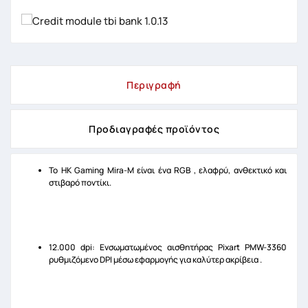
Περιγραφή
Προδιαγραφές προϊόντος
Το HK Gaming Mira-M είναι ένα RGB , ελαφρύ, ανθεκτικό και
στιβαρό ποντίκι.
12.000 dpi: Ενσωματωμένος αισθητήρας
Pixart PMW-3360
ρ
υθμιζόμενo DPI μέσω εφαρμογής για καλύτερ ακρίβεια .