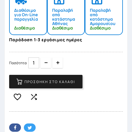
Διαθέσιμο
Παραλαβή
Παραλαβή
για On-Line
από
από
παραγγελία
κατάστημα
κατάστημα
Αθήνας
Αμαρουσίου
Διαθέσιμο
Διαθέσιμο
Διαθέσιμο
Παράδοση 1-3 εργάσιμες ημέρες
Quantity
Quantity
Ποσότητα
ΠΡΟΣΘΉΚΗ ΣΤΟ ΚΑΛΆΘΙ

