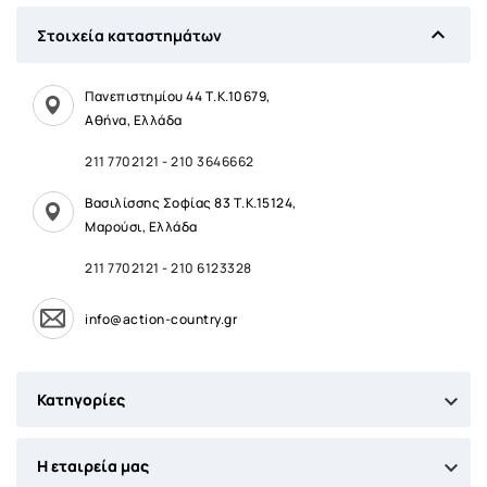

Στοιχεία καταστημάτων
Πανεπιστημίου 44 Τ.Κ.10679,
Αθήνα, Ελλάδα
211 7702121
-
210 3646662
Βασιλίσσης Σοφίας 83 Τ.Κ.15124,
Μαρούσι, Ελλάδα
211 7702121
-
210 6123328
info@action-country.gr

Κατηγορίες

Η εταιρεία μας