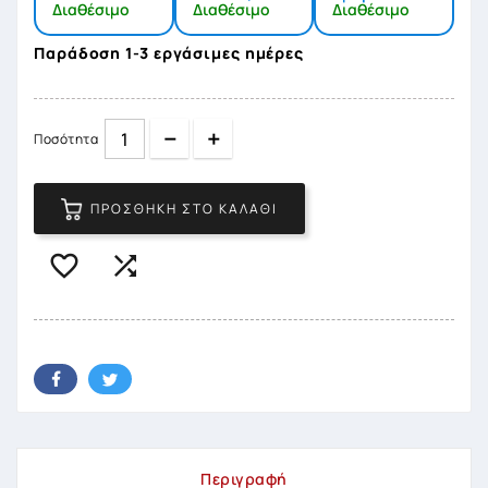
Διαθέσιμο
Διαθέσιμο
Διαθέσιμο
Παράδοση 1-3 εργάσιμες ημέρες
Quantity
Quantity
Ποσότητα
ΠΡΟΣΘΉΚΗ ΣΤΟ ΚΑΛΆΘΙ


Περιγραφή