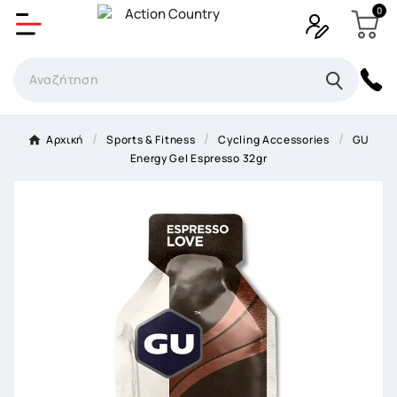
0
Δημιουργία λίστα επιθυμητών
Όνομα Λίστα επιθυμιτών
×
Αρχική
Sports & Fitness
Cycling Accessories
GU
Energy Gel Espresso 32gr
Ακύρωση
Δημιουργία λίστα επιθυμητών