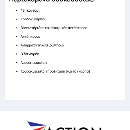
48'' κοντάρι
Κορδόνι καρπού
Βάση στήριξης και σφαιρικός αντάπτορας
Αντάπτορας
Ασύρματο τηλεχειριστήριο
Βίδα χειρός
Λουράκι scratch
Λουράκι scratch προέκταση (για τον καρπό)