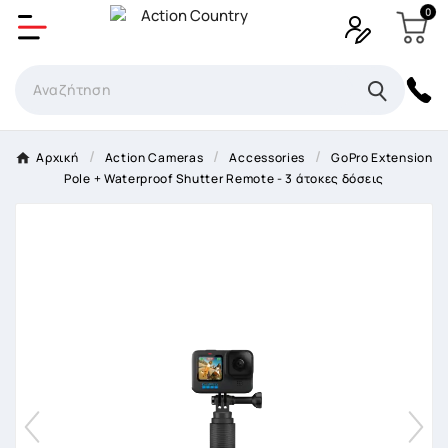
0
Δημιουργία λίστα επιθυμητών
Όνομα Λίστα επιθυμιτών
×
Αρχική
Αction Cameras
Accessories
GoPro Extension
Pole + Waterproof Shutter Remote - 3 άτοκες δόσεις
Ακύρωση
Δημιουργία λίστα επιθυμητών