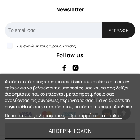
Newsletter
ΕΓΓΡΑΦΉ
Συμφωνώ με τους
Όρους Χρήσης.
Follow us
Αυτός ο ιστότοπος χρησιμοποιεί δικά του cookies και cookies
τρίτων για να βελτιώσει τις υπηρεσίες μας και να σας δείξει
διαφημίσεις που σχετίζονται με τις προτιμήσεις σας
Αρ. Γ.Ε.ΜΗ: 144735401000
αναλύοντας τις συνήθειες περιήγησής σας. Για να δώσετε τη
συγκατάθεσή σας στη χρήση του, πατήστε το κουμπί Αποδοχή.
Περισσότερες πληροφορίες
Προσαρμόστε τα cookies
eShop by Synergic Software
ΑΠΌΡΡΙΨΗ ΌΛΩΝ
© 2023 - Action-Country™. All Rights