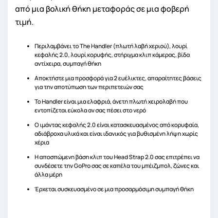
από μια βολική θήκη μεταφοράς σε μια φοβερή
τιμή.
Περιλαμβάνει το The Handler (πλωτή λαβή χεριού), λουρί
κεφαλής 2.0, λουρί κορυφής, στήριγμα κλιπ κάμερας, βίδα
αντίχειρα, συμπαγή θήκη
Αποκτήστε μια προσφορά για 2 ευέλικτες, απαραίτητες βάσεις
για την αποτύπωση των περιπετειών σας
Το Handler είναι μια ελαφριά, άνετη πλωτή χειρολαβή που
εντοπίζεται εύκολα αν σας πέσει στο νερό
Ο ιμάντας κεφαλής 2.0 είναι κατασκευασμένος από κορυφαία,
αδιάβροχα υλικά και είναι ιδανικός για βυθισμένη λήψη χωρίς
χέρια
Η αποσπώμενη βάση κλιπ του Head Strap 2.0 σας επιτρέπει να
συνδέσετε την GoPro σας σε καπέλα του μπέιζμπολ, ζώνες και
άλλα μέρη
Έρχεται συσκευασμένο σε μια προσαρμόσιμη συμπαγή θήκη