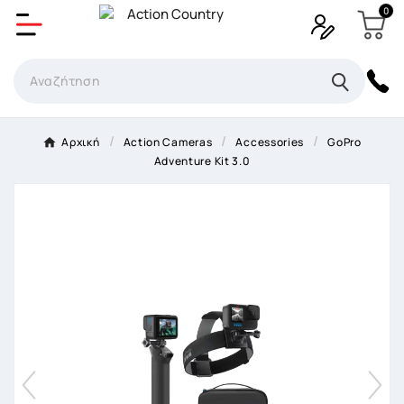
0
Δημιουργία λίστα επιθυμητών
Όνομα Λίστα επιθυμιτών
×
Αρχική
Αction Cameras
Accessories
GoPro
Adventure Kit 3.0
Ακύρωση
Δημιουργία λίστα επιθυμητών