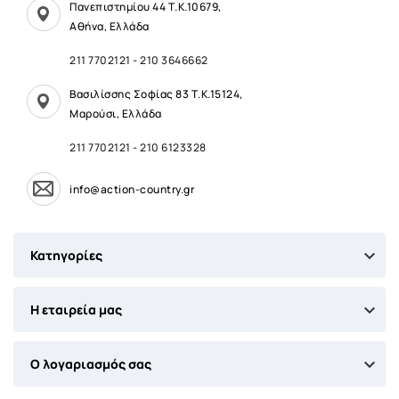
Πανεπιστημίου 44 Τ.Κ.10679,
Αθήνα, Ελλάδα
211 7702121
-
210 3646662
Βασιλίσσης Σοφίας 83 Τ.Κ.15124,
Μαρούσι, Ελλάδα
211 7702121
-
210 6123328
info@action-country.gr

Κατηγορίες

Η εταιρεία μας

Ο λογαριασμός σας