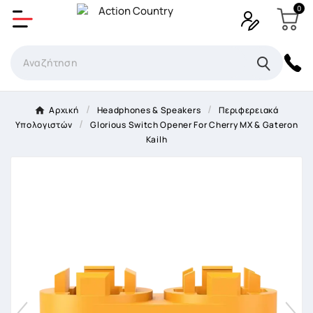
0
Δημιουργία λίστα επιθυμητών
Όνομα Λίστα επιθυμιτών
×
Αρχική
Headphones & Speakers
Περιφερειακά
Υπολογιστών
Glorious Switch Opener For Cherry MX & Gateron
Ακύρωση
Δημιουργία λίστα επιθυμητών
Kailh