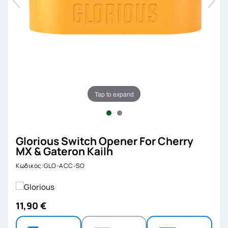
Tap to expand
Glorious Switch Opener For Cherry
MX & Gateron Kailh
Κωδικός:GLO-ACC-SO
11,90 €