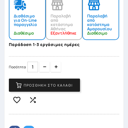
Διαθέσιμο
Παραλαβή
Παραλαβή
για On-Line
από
από
παραγγελία
κατάστημα
κατάστημα
Αθήνας
Αμαρουσίου
Διαθέσιμο
Εξαντλήθηκε
Διαθέσιμο
Παράδοση 1-3 εργάσιμες ημέρες
Quantity
Quantity
Ποσότητα
ΠΡΟΣΘΉΚΗ ΣΤΟ ΚΑΛΆΘΙ

