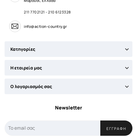
Μαρούσι, Ελλάδα
211 7702121
-
210 6123328
info@action-country.gr

Κατηγορίες

Η εταιρεία μας

Ο λογαριασμός σας
Newsletter
ΕΓΓΡΑΦΉ