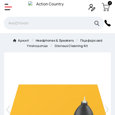
0
Δημιουργία λίστα επιθυμητών
Όνομα Λίστα επιθυμιτών
×
Αρχική
Headphones & Speakers
Περιφερειακά
Υπολογιστών
Glorious Cleaning Kit
Ακύρωση
Δημιουργία λίστα επιθυμητών