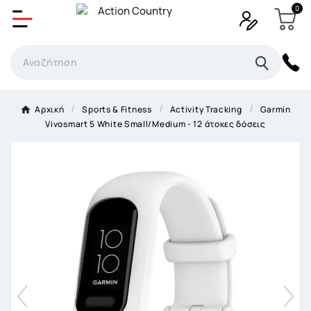
0
Δημιουργία λίστα επιθυμητών
Όνομα Λίστα επιθυμιτών
×
Αρχική
Sports & Fitness
Activity Tracking
Garmin
Vivosmart 5 White Small/Medium - 12 άτοκες δόσεις
Ακύρωση
Δημιουργία λίστα επιθυμητών