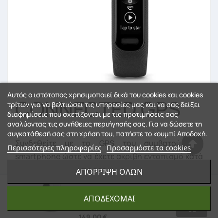
Αυτός ο ιστότοπος χρησιμοποιεί δικά του cookies και cookies
CONNECTED GPS
τρίτων για να βελτιώσει τις υπηρεσίες μας και να σας δείξει
διαφημίσεις που σχετίζονται με τις προτιμήσεις σας
αναλύοντας τις συνήθειες περιήγησής σας. Για να δώσετε τη
συγκατάθεσή σας στη χρήση του, πατήστε το κουμπί Αποδοχή.
Συνδεθείτε με το GPS του συμβατού σας
Περισσότερες πληροφορίες
Προσαρμόστε τα cookies
smartphone ώστε να έχετε ακριβή εντοπισμό κατά
τη διάρκεια των περιπάτων, του τρεξίματος και
ΑΠΌΡΡΙΨΗ ΌΛΩΝ
GARMIN VIVOSMART 5 WHITE
της ποδηλασίας σε εξωτερικό χώρο.
SMALL/MEDIUM - 12 ΆΤΟΚΕΣ
ΑΠΟΔΈΧΟΜΑΙ
ΔΌΣΕΙΣ
149,00 €