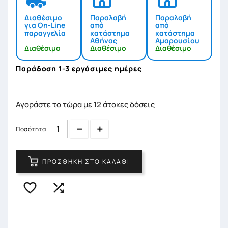
Διαθέσιμο
Παραλαβή
Παραλαβή
για On-Line
από
από
παραγγελία
κατάστημα
κατάστημα
Αθήνας
Αμαρουσίου
Διαθέσιμο
Διαθέσιμο
Διαθέσιμο
Παράδοση 1-3 εργάσιμες ημέρες
Αγοράστε το τώρα με 12 άτοκες δόσεις
Quantity
Quantity
Ποσότητα
ΠΡΟΣΘΉΚΗ ΣΤΟ ΚΑΛΆΘΙ

