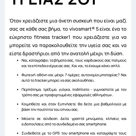
Όταν χρειάζεστε μια άνετη συσκευή που είναι μαζί
σας σε κάθε σας βήμα, το vívosmart
®
5 είναι ένα το
εύχρηστο fitness tracker
1
που χρειάζεστε για να
μπορείτε να παρακολουθείτε την υγεία σας και να
είστε δραστήριοι από την ανατολή μέχρι τη δύση.
Ναι, καταγράφει τα βήματα σας, τους καρδιακούς σας παλμούς
και τα επίπεδα ενέργειας σας. Και ναι, το έχουμε κάνει απλό.
Φωτεινή οθόνη και μέχρι 7 ημέρες αυτονομία μπαταρίας? Ναι
αυτό το tracker μπορεί να σας ακολουθήσει
.
Περπάτημα, τρέξιμο, γιόγκα, ποδήλατο - γυμναστείτε με τον
τρόπο σας με προφορτωμένες εφαρμογές αθλημάτων.
.
Κοιμηθείτε και όταν ξυπνήσετε θα δείτε μια βαθμολογία με
βάση την ποιότητα του ύπνου σας.
Μείνετε σε σύνδεση. Δείτε γραπτά μηνύματα, κλήσεις και
ειδοποιήσεις από το συνδεδεμένο σας smartphone.
Συνδεθείτε με το GPS του smartphone και καταγράψτε τους