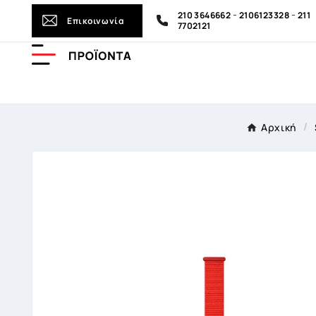
-
-
210 3646662
2106123328
211
Επικοινωνία
7702121
Αρχική