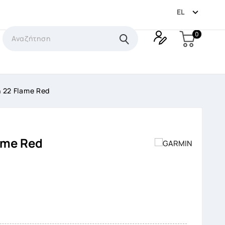

EL
0
n 22 Flame Red
lame Red