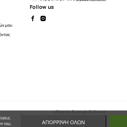
Follow us
ών μου
όντος
eShop by Synergic Software
μίσεις
ΑΠΌΡΡΙΨΗ ΌΛΩΝ
η του,