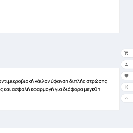


×
Ο 

κή αντιμικροβιακή νάιλον ύφανση διπλής στρώσης

ης και ασφαλή εφαρμογή για διάφορα μεγέθη
