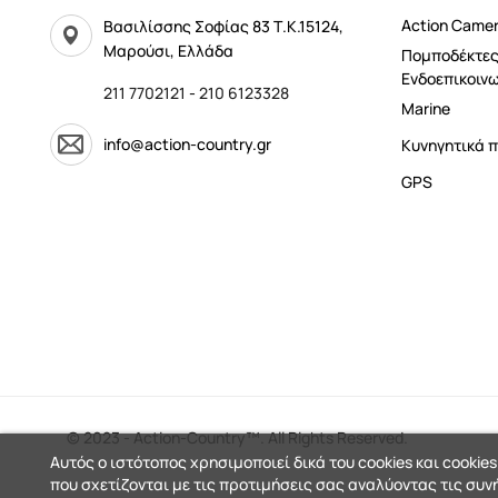
Αction Came
Βασιλίσσης Σοφίας 83 Τ.Κ.15124,
Μαρούσι, Ελλάδα
Πομποδέκτες
Ενδοεπικοινω
211 7702121
-
210 6123328
Marine
info@action-country.gr
Κυνηγητικά π
GPS
© 2023 - Action-Country™. All Rights Reserved.
Αυτός ο ιστότοπος χρησιμοποιεί δικά του cookies και cookies
που σχετίζονται με τις προτιμήσεις σας αναλύοντας τις συν