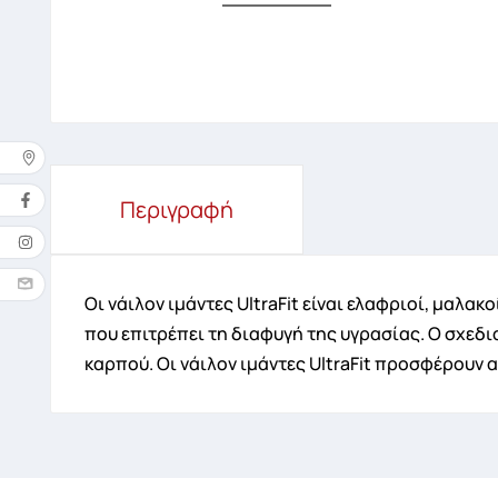
Δ
Περιγραφή
Όνομ
Οι νάιλον ιμάντες UltraFit είναι ελαφριοί, μαλα
που επιτρέπει τη διαφυγή της υγρασίας. Ο σχε
καρπού. Οι νάιλον ιμάντες UltraFit προσφέρουν 