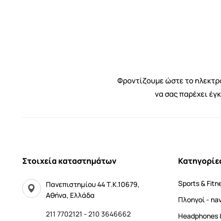
Φροντίζουμε ώστε το ηλεκτρο
να σας παρέχει έγ
Στοιχεία καταστημάτων
Κατηγορίε
Sports & Fitn
Πανεπιστημίου 44 Τ.Κ.10679,
Αθήνα, Ελλάδα
Πλοηγοί - na
211 7702121
-
210 3646662
Headphones 