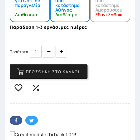
για On-Line
από
από
παραγγελία
κατάστημα
κατάστημα
Αθήνας
Αμαρουσίου
Διαθέσιμο
Διαθέσιμο
Εξαντλήθηκε
Παράδοση 1-3 εργάσιμες ημέρες
Quantity
Quantity
Ποσότητα
ΠΡΟΣΘΉΚΗ ΣΤΟ ΚΑΛΆΘΙ

