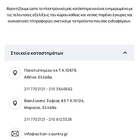
Φροντίζουμε ώστε το ηλεκτρονικό μας κατάστημα να είναι ενημερωμένο με
τις τελευταίες εξελίξεις του χώρου καθώς και να σας παρέχει έγκυρες και
ουσιαστικές πληροφορίες σχετικά με τα προϊόντα που σας ενδιαφέρουν.

Στοιχεία καταστημάτων
Πανεπιστημίου 44 Τ.Κ.10679,
Αθήνα, Ελλάδα
211 7702121
-
210 3646662
Βασιλίσσης Σοφίας 83 Τ.Κ.15124,
Μαρούσι, Ελλάδα
211 7702121
-
210 6123328
info@action-country.gr