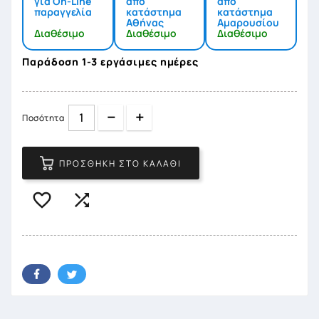
για On-Line
από
από
παραγγελία
κατάστημα
κατάστημα
Αθήνας
Αμαρουσίου
Διαθέσιμο
Διαθέσιμο
Διαθέσιμο
Παράδοση 1-3 εργάσιμες ημέρες
Quantity
Quantity
Ποσότητα
ΠΡΟΣΘΉΚΗ ΣΤΟ ΚΑΛΆΘΙ

