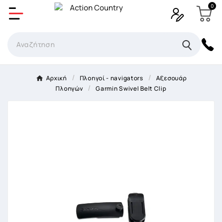
0
Δημιουργία λίστα επιθυμητών
Όνομα Λίστα επιθυμιτών
×
Αρχική
Πλοηγοί - navigators
Αξεσουάρ
Πλοηγών
Garmin Swivel Belt Clip
Ακύρωση
Δημιουργία λίστα επιθυμητών