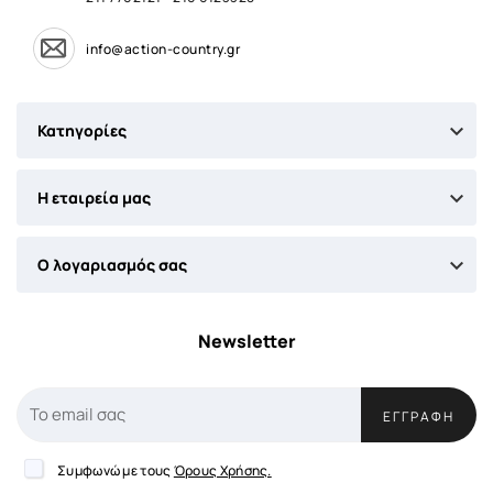
info@action-country.gr

Κατηγορίες

Η εταιρεία μας

Ο λογαριασμός σας
Newsletter
ΕΓΓΡΑΦΉ
Συμφωνώ με τους
Όρους Χρήσης.