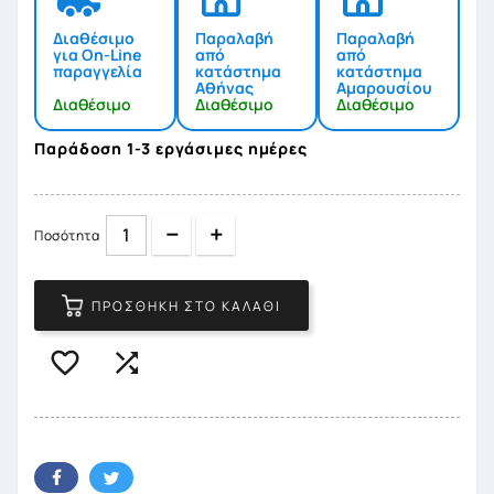
Διαθέσιμο
Παραλαβή
Παραλαβή
για On-Line
από
από
παραγγελία
κατάστημα
κατάστημα
Αθήνας
Αμαρουσίου
Διαθέσιμο
Διαθέσιμο
Διαθέσιμο
Παράδοση 1-3 εργάσιμες ημέρες
Quantity
Quantity
Ποσότητα
ΠΡΟΣΘΉΚΗ ΣΤΟ ΚΑΛΆΘΙ

