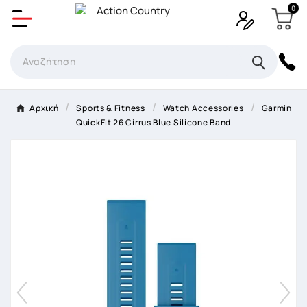
0
Δημιουργία λίστα επιθυμητών
Όνομα Λίστα επιθυμιτών
×
Αρχική
Sports & Fitness
Watch Accessories
Garmin
QuickFit 26 Cirrus Blue Silicone Band
Ακύρωση
Δημιουργία λίστα επιθυμητών