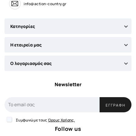
info@action-country.gr

Κατηγορίες

Η εταιρεία μας

Ο λογαριασμός σας
Newsletter
ΕΓΓΡΑΦΉ
Συμφωνώ με τους
Όρους Χρήσης.
Follow us