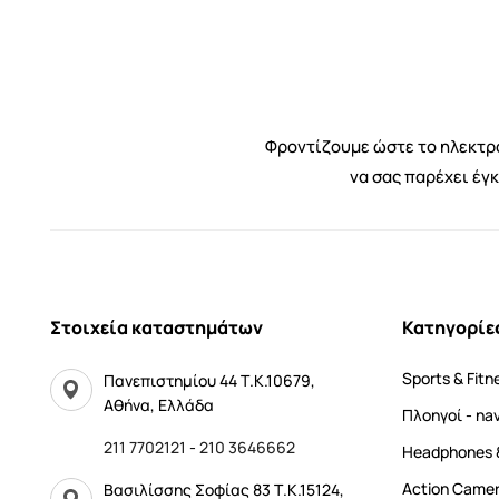
Φροντίζουμε ώστε το ηλεκτρο
να σας παρέχει έγ
Στοιχεία καταστημάτων
Κατηγορίε
Sports & Fitn
Πανεπιστημίου 44 Τ.Κ.10679,
Αθήνα, Ελλάδα
Πλοηγοί - na
211 7702121
-
210 3646662
Headphones 
Αction Came
Βασιλίσσης Σοφίας 83 Τ.Κ.15124,