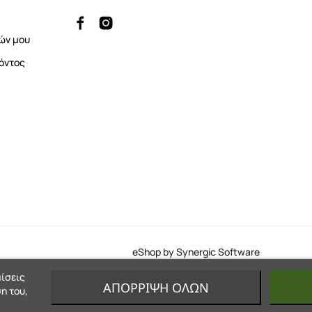
ών μου
όντος
eShop by Synergic Software
μίσεις
ΑΠΌΡΡΙΨΗ ΌΛΩΝ
η του,