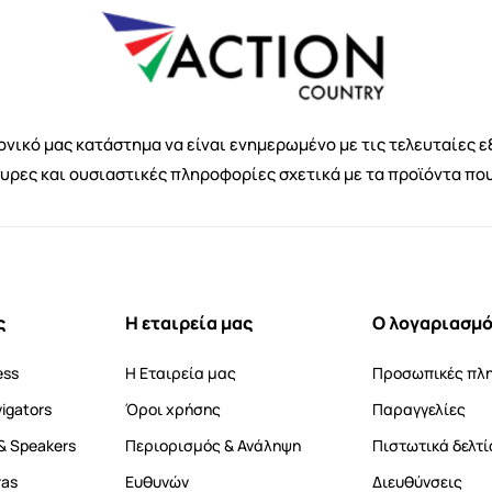
νικό μας κατάστημα να είναι ενημερωμένο με τις τελευταίες ε
κυρες και ουσιαστικές πληροφορίες σχετικά με τα προϊόντα πο
ς
Η εταιρεία μας
Ο λογαριασμό
ess
Η Εταιρεία μας
Προσωπικές πλ
vigators
Όροι χρήσης
Παραγγελίες
& Speakers
Περιορισμός & Ανάληψη
Πιστωτικά δελτί
ras
Ευθυνών
Διευθύνσεις