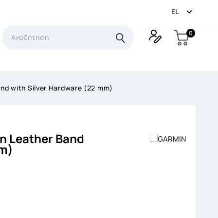

EL
0
nd with Silver Hardware (22 mm)
n Leather Band
Mm)