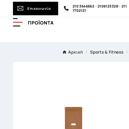
-
-
210 3646662
2106123328
211
Επικοινωνία
7702121
Αρχική
Sports & Fitness