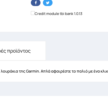
ημιουργία λίστα επιθυμητών
ές προϊόντος
α Λίστα επιθυμιτών
 λουράκια της Garmin. Απλά αφαιρέστε το παλιό με ένα κλικ
Ακύρωση
Δημιουργία λίστα επιθυμητών