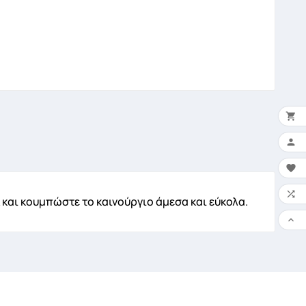


×
Ο 


 και κουμπώστε το καινούργιο άμεσα και εύκολα.
