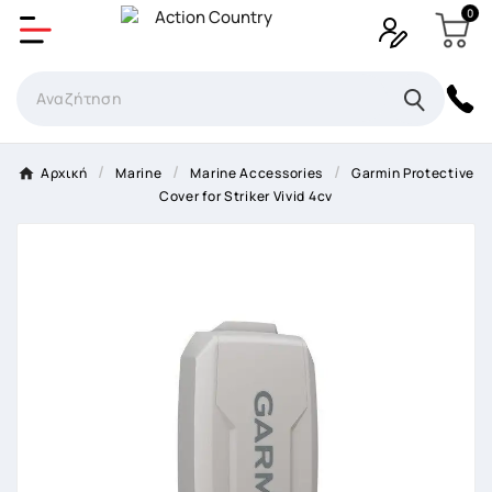
0
Δημιουργία λίστα επιθυμητών
Όνομα Λίστα επιθυμιτών
×
Αρχική
Marine
Marine Accessories
Garmin Protective
Cover for Striker Vivid 4cv
Ακύρωση
Δημιουργία λίστα επιθυμητών