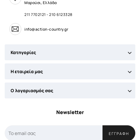
Μαρούσι, Ελλάδα
211 7702121
-
210 6123328
info@action-country.gr

Κατηγορίες

Η εταιρεία μας

Ο λογαριασμός σας
Newsletter
ΕΓΓΡΑΦΉ