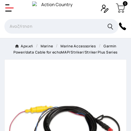
0
Δημιουργία λίστα επιθυμητών
Όνομα Λίστα επιθυμιτών
×
Αρχική
Marine
Marine Accessories
Garmin
Power/data Cable for echoMAP/Striker/Striker Plus Series
Ακύρωση
Δημιουργία λίστα επιθυμητών