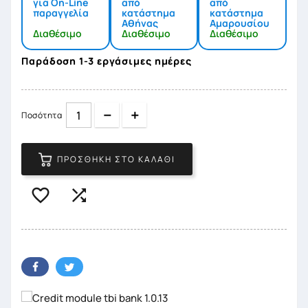
για On-Line
από
από
παραγγελία
κατάστημα
κατάστημα
Αθήνας
Αμαρουσίου
Διαθέσιμο
Διαθέσιμο
Διαθέσιμο
Παράδοση 1-3 εργάσιμες ημέρες
Quantity
Quantity
Ποσότητα
ΠΡΟΣΘΉΚΗ ΣΤΟ ΚΑΛΆΘΙ

