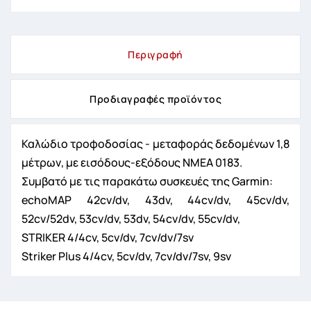
Περιγραφή
Προδιαγραφές προϊόντος
Καλώδιο τροφοδοσίας - μεταφοράς δεδομένων 1,8
μέτρων, με
εισόδους-εξόδους
NMEA 0183.
Συμβατό με τις παρακάτω συσκευές της Garmin:
echoMAP 42cv/dv, 43dv, 44cv/dv, 45cv/dv,
52cv/52dv, 53cv/dv, 53dv, 54cv/dv, 55cv/dv,
STRIKER 4/4cv, 5cv/dv, 7cv/dv/7sv
Striker Plus
4/4cv, 5cv/dv
, 7cv/dv/7sv
, 9sv