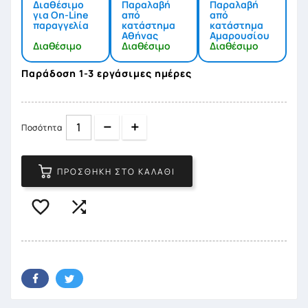
Διαθέσιμο
Παραλαβή
Παραλαβή
για On-Line
από
από
παραγγελία
κατάστημα
κατάστημα
Αθήνας
Αμαρουσίου
Διαθέσιμο
Διαθέσιμο
Διαθέσιμο
Παράδοση 1-3 εργάσιμες ημέρες
Quantity
Quantity
Ποσότητα
ΠΡΟΣΘΉΚΗ ΣΤΟ ΚΑΛΆΘΙ

