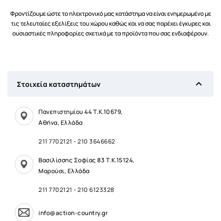
Φροντίζουμε ώστε το ηλεκτρονικό μας κατάστημα να είναι ενημερωμένο με
τις τελευταίες εξελίξεις του χώρου καθώς και να σας παρέχει έγκυρες και
ουσιαστικές πληροφορίες σχετικά με τα προϊόντα που σας ενδιαφέρουν.

Στοιχεία καταστημάτων
Πανεπιστημίου 44 Τ.Κ.10679,
Αθήνα, Ελλάδα
211 7702121
-
210 3646662
Βασιλίσσης Σοφίας 83 Τ.Κ.15124,
Μαρούσι, Ελλάδα
211 7702121
-
210 6123328
info@action-country.gr