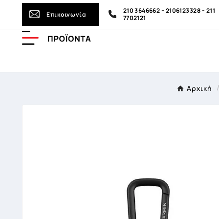
-
-
210 3646662
2106123328
211
Επικοινωνία
7702121
Αρχική