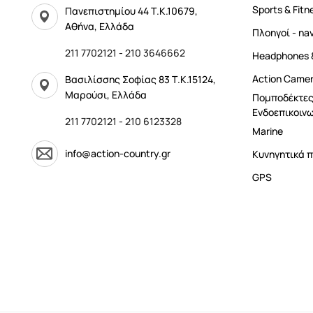
Sports & Fitn
Πανεπιστημίου 44 Τ.Κ.10679,
Αθήνα, Ελλάδα
Πλοηγοί - na
211 7702121
-
210 3646662
Headphones 
Αction Came
Βασιλίσσης Σοφίας 83 Τ.Κ.15124,
Μαρούσι, Ελλάδα
Πομποδέκτες
Ενδοεπικοινω
211 7702121
-
210 6123328
Marine
info@action-country.gr
Κυνηγητικά π
GPS