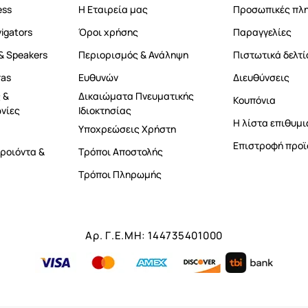
ess
Η Εταιρεία μας
Προσωπικές πλ
vigators
Όροι χρήσης
Παραγγελίες
& Speakers
Περιορισμός & Ανάληψη
Πιστωτικά δελτί
ras
Ευθυνών
Διευθύνσεις
 &
Δικαιώματα Πνευματικής
Κουπόνια
νίες
Ιδιοκτησίας
Η λίστα επιθυμι
Υποχρεώσεις Χρήστη
Επιστροφή προϊ
ροιόντα &
Τρόποι Αποστολής
Τρόποι Πληρωμής
Αρ. Γ.Ε.ΜΗ: 144735401000