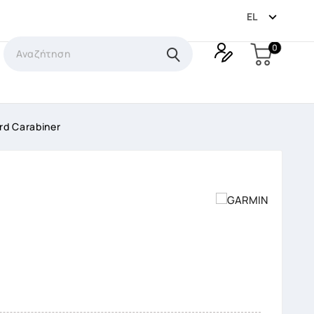

EL
0
rd Carabiner