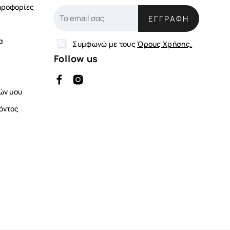
ηροφορίες
ΕΓΓΡΑΦΉ
α
Συμφωνώ με τους
Όρους Χρήσης.
Follow us
ών μου
όντος