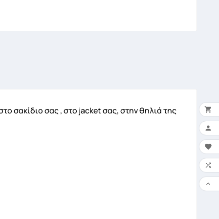
ο σακίδιο σας , στο jacket σας, στην θηλιά της


×
Ο 


