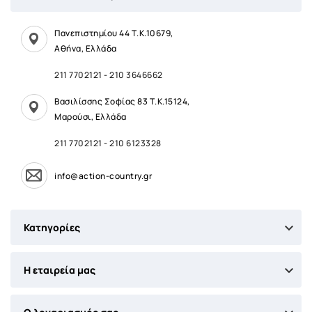
Πανεπιστημίου 44 Τ.Κ.10679,
Αθήνα, Ελλάδα
211 7702121
-
210 3646662
Βασιλίσσης Σοφίας 83 Τ.Κ.15124,
Μαρούσι, Ελλάδα
211 7702121
-
210 6123328
info@action-country.gr

Κατηγορίες

Η εταιρεία μας