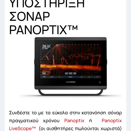
ΥΠΟΣΤΗΡΙΞΗ
ΣΟΝΑΡ
PANOPTIX
™
Συνδέστε το με τα εύκολα στην κατανόηση σόναρ
πραγματικού χρόνου
Panoptix
ή
Panoptix
LiveScope
™
(οι αισθητήρες πωλούνται χωριστά)