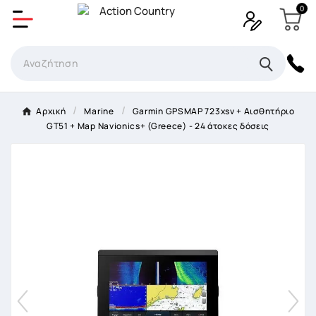
0
Δημιουργία λίστα επιθυμητών
Όνομα Λίστα επιθυμιτών
×
Αρχική
Marine
Garmin GPSMAP 723xsv + Αισθητήριο
GT51 + Map Navionics+ (Greece) - 24 άτοκες δόσεις
Ακύρωση
Δημιουργία λίστα επιθυμητών