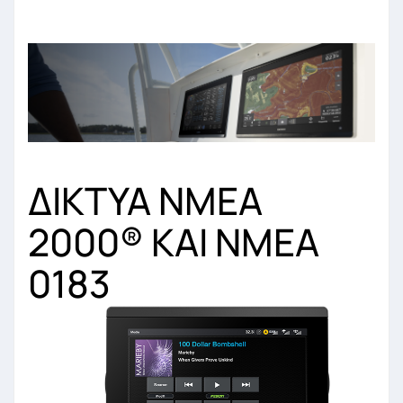
ΔΙΚΤΥΑ NMEA
2000
®
ΚΑΙ NMEA
0183