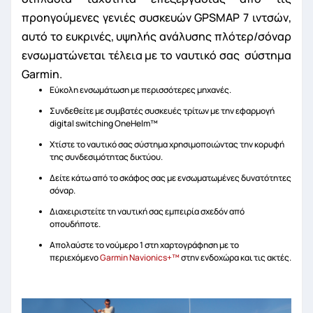
προηγούμενες γενιές συσκευών GPSMAP 7 ιντσών,
αυτό το ευκρινές, υψηλής ανάλυσης πλότερ/σόναρ
ενσωματώνεται τέλεια με το ναυτικό σας σύστημα
Garmin.
Εύκολη ενσωμάτωση με περισσότερες μηχανές.
Συνδεθείτε με συμβατές συσκευές τρίτων με την εφαρμογή
digital switching OneHelm
™
Χτίστε το ναυτικό σας σύστημα χρησιμοποιώντας την κορυφή
της συνδεσιμότητας δικτύου.
Δείτε κάτω από το σκάφος σας με ενσωματωμένες δυνατότητες
σόναρ.
Διαχειριστείτε τη ναυτική σας εμπειρία σχεδόν από
οπουδήποτε.
Απολαύστε το νούμερο 1 στη χαρτογράφηση με το
περιεχόμενο
Garmin Navionics+™
στην ενδοχώρα και τις ακτές.