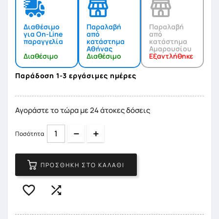
Διαθέσιμο
Παραλαβή
Παραλαβή
για On-Line
από
από
παραγγελία
κατάστημα
κατάστημα
Αθήνας
Αμαρουσίου
Διαθέσιμο
Διαθέσιμο
Εξαντλήθηκε
Παράδοση 1-3 εργάσιμες ημέρες
Αγοράστε το τώρα με 24 άτοκες δόσεις
Quantity
Quantity
Ποσότητα
ΠΡΟΣΘΉΚΗ ΣΤΟ ΚΑΛΆΘΙ

