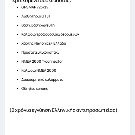
Περιεχόμενα συσκευασίας:
GPSMAP 723xsv
Αισθητήριο GT51
Βάση, βάση χωνευτή
Καλώδιο τροφοδοσίας/δεδομένων
Χάρτης Navionics+ Ελλάδα
Προστατευτικό καπάκι
NMEA 2000 T-connector
Καλώδιο NMEA 2000
Διακοσμητικά καλύμματα
Οδηγίες χρήσης
(2 χρόνια εγγύηση Ελληνικής αντιπροσωπείας)