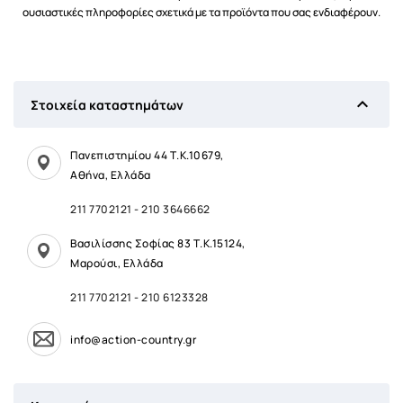
ουσιαστικές πληροφορίες σχετικά με τα προϊόντα που σας ενδιαφέρουν.

Στοιχεία καταστημάτων
Πανεπιστημίου 44 Τ.Κ.10679,
Αθήνα, Ελλάδα
211 7702121
-
210 3646662
Βασιλίσσης Σοφίας 83 Τ.Κ.15124,
Μαρούσι, Ελλάδα
211 7702121
-
210 6123328
info@action-country.gr