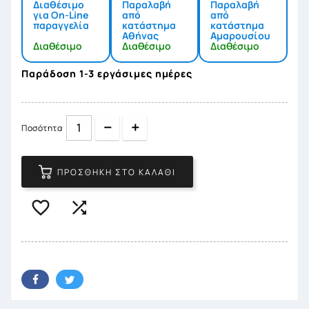
Διαθέσιμο
Παραλαβή
Παραλαβή
για On-Line
από
από
παραγγελία
κατάστημα
κατάστημα
Αθήνας
Αμαρουσίου
Διαθέσιμο
Διαθέσιμο
Διαθέσιμο
Παράδοση 1-3 εργάσιμες ημέρες
Quantity
Quantity
Ποσότητα
ΠΡΟΣΘΉΚΗ ΣΤΟ ΚΑΛΆΘΙ

