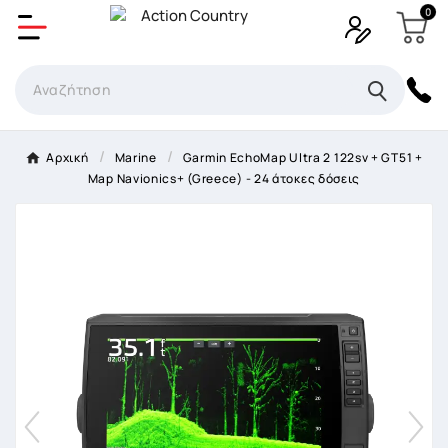
0
Δημιουργία λίστα επιθυμητών
Όνομα Λίστα επιθυμιτών
×
Αρχική
Marine
Garmin EchoMap Ultra 2 122sv + GT51 +
Map Navionics+ (Greece) - 24 άτοκες δόσεις
Ακύρωση
Δημιουργία λίστα επιθυμητών