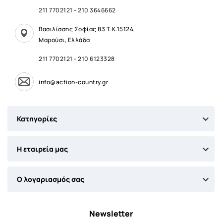
211 7702121
-
210 3646662
Βασιλίσσης Σοφίας 83 Τ.Κ.15124,
Μαρούσι, Ελλάδα
211 7702121
-
210 6123328
info@action-country.gr

Κατηγορίες

Η εταιρεία μας

Ο λογαριασμός σας
Newsletter