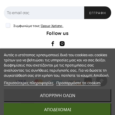
ΕΓΓΡΑΦΉ
Συμφωνώ με τους
Όρους Χρήσης.
Follow us
Αυτός ο ιστότοπος χρησιμοποιεί δικά του cookies και cookies
τρίτων για να βελτιώσει τις υπηρεσίες μας και να σας δείξει
διαφημίσεις που σχετίζονται με τις προτιμήσεις σας
Αρ. Γ.Ε.ΜΗ: 144735401000
αναλύοντας τις συνήθειες περιήγησής σας. Για να δώσετε τη
συγκατάθεσή σας στη χρήση του, πατήστε το κουμπί Αποδοχή.
Περισσότερες πληροφορίες
Προσαρμόστε τα cookies
eShop by Synergic Software
ΑΠΌΡΡΙΨΗ ΌΛΩΝ
GARMIN ECHOMAP ULTRA 2 122SV
© 2023 - Action-Country™. All Rights
+ GT51 + MAP NAVIONICS+
ΑΠΟΔΈΧΟΜΑΙ
Reserved.
(GREECE) - 24 ΆΤΟΚΕΣ ΔΌΣΕΙΣ