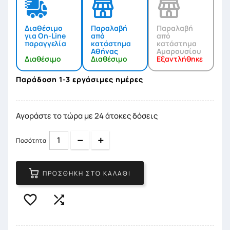
Διαθέσιμο
Παραλαβή
Παραλαβή
για On-Line
από
από
παραγγελία
κατάστημα
κατάστημα
Αθήνας
Αμαρουσίου
Διαθέσιμο
Διαθέσιμο
Εξαντλήθηκε
Παράδοση 1-3 εργάσιμες ημέρες
Αγοράστε το τώρα με 24 άτοκες δόσεις
Quantity
Quantity
Ποσότητα
ΠΡΟΣΘΉΚΗ ΣΤΟ ΚΑΛΆΘΙ

