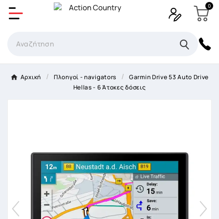
0
Δημιουργία λίστα επιθυμητών
Όνομα Λίστα επιθυμιτών
×
Αρχική
Πλοηγοί - navigators
Garmin Drive 53 Auto Drive
Hellas - 6 Άτοκες δόσεις
Ακύρωση
Δημιουργία λίστα επιθυμητών