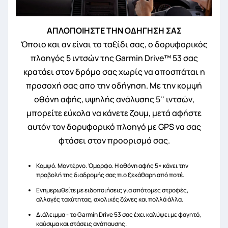
ΑΠΛΟΠΟΙΗΣΤΕ ΤΗΝ ΟΔΗΓΗΣΗ ΣΑΣ
Όποιο και αν είναι το ταξίδι σας, ο δορυφορικός
πλοηγός 5 ιντσών της Garmin Drive™ 53 σας
κρατάει στον δρόμο σας χωρίς να αποσπάται η
προσοχή σας απο την οδήγηση. Με την κομψή
οθόνη αφής, υψηλής ανάλυσης 5'' ιντσών,
μπορείτε εύκολα να κάνετε ζουμ, μετά αφήστε
αυτόν τον δορυφορικό πλοηγό με GPS να σας
φτάσει στον προορισμό σας.
Κομψό. Μοντέρνο. Όμορφο. Η οθόνη αφής 5» κάνει την
προβολή της διαδρομής σας πιο ξεκάθαρη από ποτέ.
Ενημερωθείτε με ειδοποιήσεις για απότομες στροφές,
αλλαγές ταχύτητας, σχολικές ζώνες και πολλά άλλα.
Διάλειμμα - το Garmin Drive 53 σας έχει καλύψει με φαγητό,
καύσιμα και στάσεις ανάπαυσης.