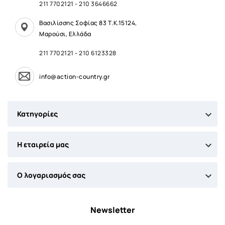
211 7702121
-
210 3646662
Βασιλίσσης Σοφίας 83 Τ.Κ.15124,
Μαρούσι, Ελλάδα
211 7702121
-
210 6123328
info@action-country.gr

Κατηγορίες

Η εταιρεία μας

Ο λογαριασμός σας
Newsletter