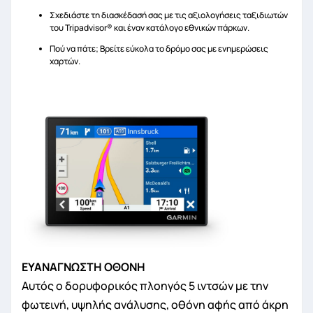
Σχεδιάστε τη διασκέδασή σας με τις αξιολογήσεις ταξιδιωτών
του Tripadvisor® και έναν κατάλογο εθνικών πάρκων.
Πού να πάτε; Βρείτε εύκολα το δρόμο σας με ενημερώσεις
χαρτών.
ΕΥΑΝΑΓΝΩΣΤΗ ΟΘΟΝΗ
Αυτός ο δορυφορικός πλοηγός 5 ιντσών με την
φωτεινή, υψηλής ανάλυσης, οθόνη αφής από άκρη