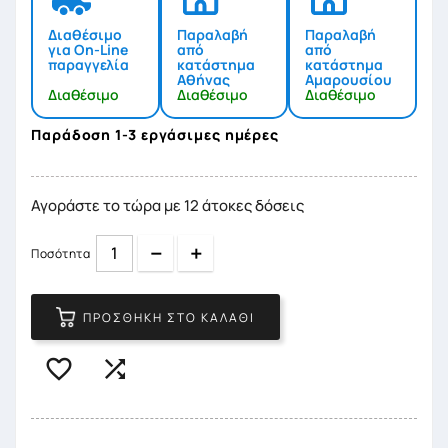
Διαθέσιμο
Παραλαβή
Παραλαβή
για On-Line
από
από
παραγγελία
κατάστημα
κατάστημα
Αθήνας
Αμαρουσίου
Διαθέσιμο
Διαθέσιμο
Διαθέσιμο
Παράδοση 1-3 εργάσιμες ημέρες
Αγοράστε το τώρα με 12 άτοκες δόσεις
Quantity
Quantity
Ποσότητα
ΠΡΟΣΘΉΚΗ ΣΤΟ ΚΑΛΆΘΙ

