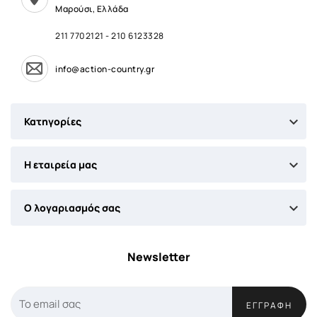
Μαρούσι, Ελλάδα
211 7702121
-
210 6123328
info@action-country.gr

Κατηγορίες

Η εταιρεία μας

Ο λογαριασμός σας
Newsletter
ΕΓΓΡΑΦΉ