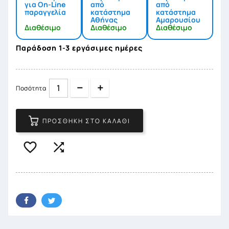
για On-Line
από
από
παραγγελία
κατάστημα
κατάστημα
Αθήνας
Αμαρουσίου
Διαθέσιμο
Διαθέσιμο
Διαθέσιμο
Παράδοση 1-3 εργάσιμες ημέρες
Quantity
Quantity
Ποσότητα
ΠΡΟΣΘΉΚΗ ΣΤΟ ΚΑΛΆΘΙ

