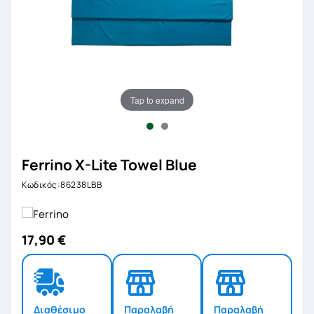
Tap to expand
Ferrino X-Lite Towel Blue
Κωδικός:86238LBB
17,90 €
Διαθέσιμο
Παραλαβή
Παραλαβή