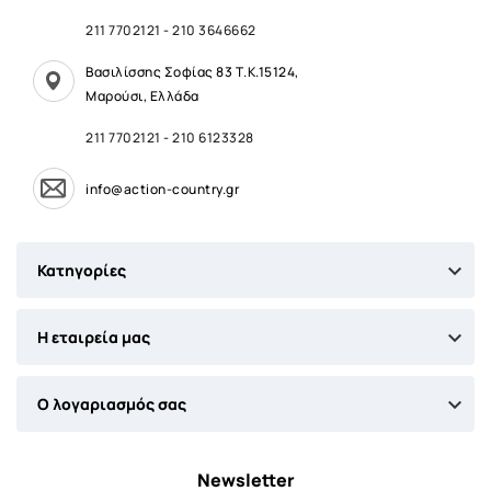
211 7702121
-
210 3646662
Βασιλίσσης Σοφίας 83 Τ.Κ.15124,
Μαρούσι, Ελλάδα
211 7702121
-
210 6123328
info@action-country.gr

Κατηγορίες

Η εταιρεία μας

Ο λογαριασμός σας
Newsletter