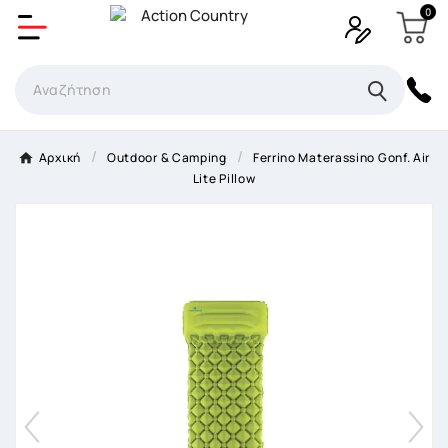
0
Δημιουργία λίστα επιθυμητών
Όνομα Λίστα επιθυμιτών
×
Αρχική
Outdoor & Camping
Ferrino Materassino Gonf. Air
Lite Pillow
Ακύρωση
Δημιουργία λίστα επιθυμητών