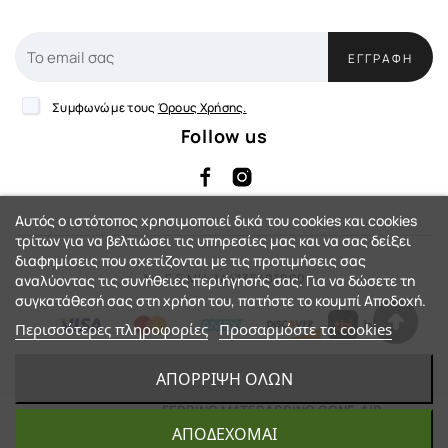
ΕΓΓΡΑΦΉ
Συμφωνώ με τους
Όρους Χρήσης.
Follow us
Αυτός ο ιστότοπος χρησιμοποιεί δικά του cookies και cookies
τρίτων για να βελτιώσει τις υπηρεσίες μας και να σας δείξει
διαφημίσεις που σχετίζονται με τις προτιμήσεις σας
Αρ. Γ.Ε.ΜΗ: 144735401000
αναλύοντας τις συνήθειες περιήγησής σας. Για να δώσετε τη
συγκατάθεσή σας στη χρήση του, πατήστε το κουμπί Αποδοχή.
Περισσότερες πληροφορίες
Προσαρμόστε τα cookies
eShop by Synergic Software
ΑΠΌΡΡΙΨΗ ΌΛΩΝ
© 2023 - Action-Country™. All Rights
FERRINO MATERASSINO GONF. AIR
LITE PILLOW
ΑΠΟΔΈΧΟΜΑΙ
Reserved.