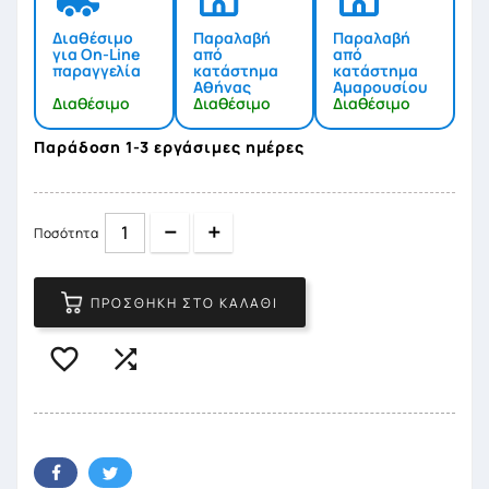
Διαθέσιμο
Παραλαβή
Παραλαβή
για On-Line
από
από
παραγγελία
κατάστημα
κατάστημα
Αθήνας
Αμαρουσίου
Διαθέσιμο
Διαθέσιμο
Διαθέσιμο
Παράδοση 1-3 εργάσιμες ημέρες
Quantity
Quantity
Ποσότητα
ΠΡΟΣΘΉΚΗ ΣΤΟ ΚΑΛΆΘΙ

