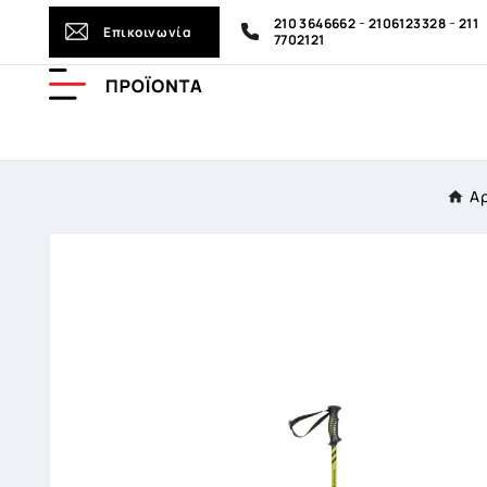
-
-
210 3646662
2106123328
211
Επικοινωνία
7702121
Α