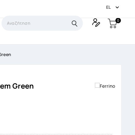

EL
0
 Green
otem Green