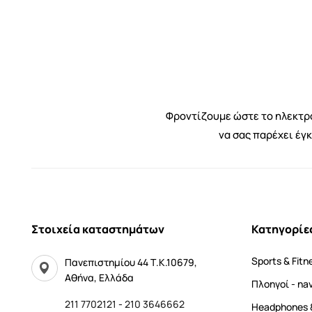
Φροντίζουμε ώστε το ηλεκτρο
να σας παρέχει έγ
Στοιχεία καταστημάτων
Κατηγορίε
Sports & Fitn
Πανεπιστημίου 44 Τ.Κ.10679,
Αθήνα, Ελλάδα
Πλοηγοί - na
211 7702121
-
210 3646662
Headphones 