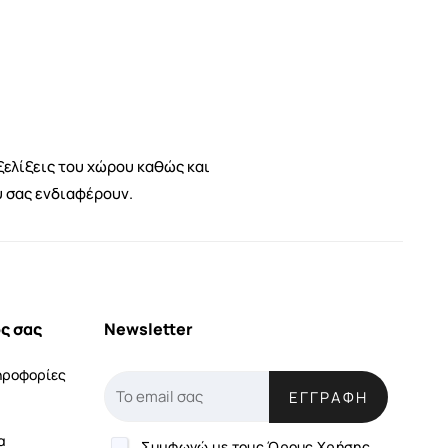
ξελίξεις του χώρου καθώς και
υ σας ενδιαφέρουν.
ς σας
Newsletter
ηροφορίες
ΕΓΓΡΑΦΉ
α
Συμφωνώ με τους
Όρους Χρήσης.