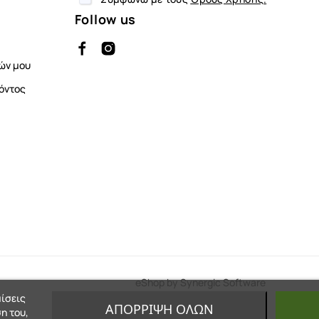
Follow us
ών μου
όντος
eShop by Synergic Software
μίσεις
ΑΠΌΡΡΙΨΗ ΌΛΩΝ
η του,