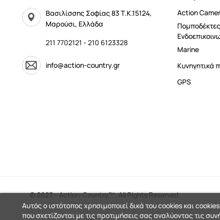
Αction Came
Βασιλίσσης Σοφίας 83 Τ.Κ.15124,
Μαρούσι, Ελλάδα
Πομποδέκτες
Ενδοεπικοινω
211 7702121
-
210 6123328
Marine
info@action-country.gr
Κυνηγητικά π
GPS
© 2023 - Action-Country™. All Rights Reserved.
Αυτός ο ιστότοπος χρησιμοποιεί δικά του cookies και cookies
που σχετίζονται με τις προτιμήσεις σας αναλύοντας τις συν