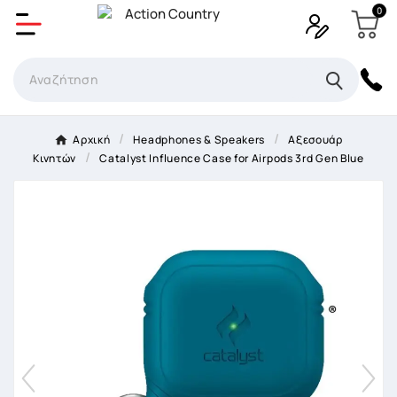
0
Δημιουργία λίστα επιθυμητών
Όνομα Λίστα επιθυμιτών
×
Αρχική
Headphones & Speakers
Αξεσουάρ
Κινητών
Catalyst Influence Case for Airpods 3rd Gen Blue
Ακύρωση
Δημιουργία λίστα επιθυμητών