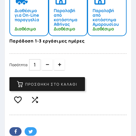
Διαθέσιμο
Παραλαβή
Παραλαβή
για On-Line
από
από
παραγγελία
κατάστημα
κατάστημα
Αθήνας
Αμαρουσίου
Διαθέσιμο
Διαθέσιμο
Διαθέσιμο
Παράδοση 1-3 εργάσιμες ημέρες
Quantity
Quantity
Ποσότητα
ΠΡΟΣΘΉΚΗ ΣΤΟ ΚΑΛΆΘΙ

