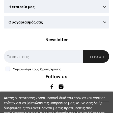

Η εταιρεία μας

Ο λογαριασμός σας
Newsletter
ΕΓΓΡΑΦΉ
Συμφωνώ με τους
Όρους Χρήσης.
Follow us
Αυτός ο ιστότοπος χρησιμοποιεί δικά του cookies και cookies
τρίτων για να βελτιώσει τις υπηρεσίες μας και να σας δείξει
διαφημίσεις που σχετίζονται με τις προτιμήσεις σας
Αρ. Γ.Ε.ΜΗ: 144735401000
αναλύοντας τις συνήθειες περιήγησής σας. Για να δώσετε τη