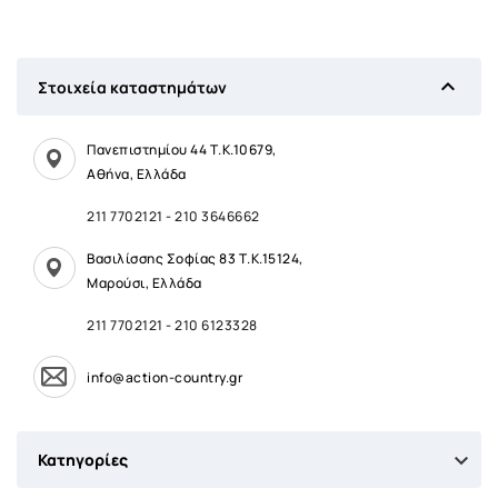

Στοιχεία καταστημάτων
Πανεπιστημίου 44 Τ.Κ.10679,
Αθήνα, Ελλάδα
211 7702121
-
210 3646662
Βασιλίσσης Σοφίας 83 Τ.Κ.15124,
Μαρούσι, Ελλάδα
211 7702121
-
210 6123328
info@action-country.gr

Κατηγορίες