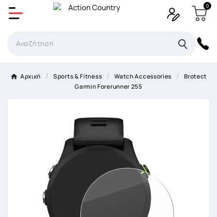
0
Δημιουργία λίστα επιθυμητών
Όνομα Λίστα επιθυμιτών
×
Αρχική
Sports & Fitness
Watch Accessories
Brotect
Garmin Forerunner 255
Ακύρωση
Δημιουργία λίστα επιθυμητών