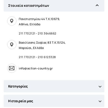

Στοιχεία καταστημάτων
Πανεπιστημίου 44 Τ.Κ.10679,
Αθήνα, Ελλάδα
211 7702121
-
210 3646662
Βασιλίσσης Σοφίας 83 Τ.Κ.15124,
Μαρούσι, Ελλάδα
211 7702121
-
210 6123328
info@action-country.gr

Κατηγορίες

Η εταιρεία μας