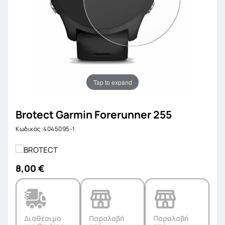
Tap to expand
Brotect Garmin Forerunner 255
Κωδικός:4045095-1
8,00 €
Διαθέσιμο
Παραλαβή
Παραλαβή