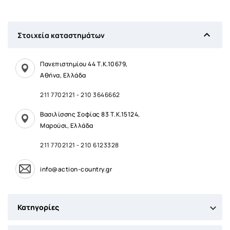

Στοιχεία καταστημάτων
Πανεπιστημίου 44 Τ.Κ.10679,
Αθήνα, Ελλάδα
211 7702121
-
210 3646662
Βασιλίσσης Σοφίας 83 Τ.Κ.15124,
Μαρούσι, Ελλάδα
211 7702121
-
210 6123328
info@action-country.gr

Κατηγορίες