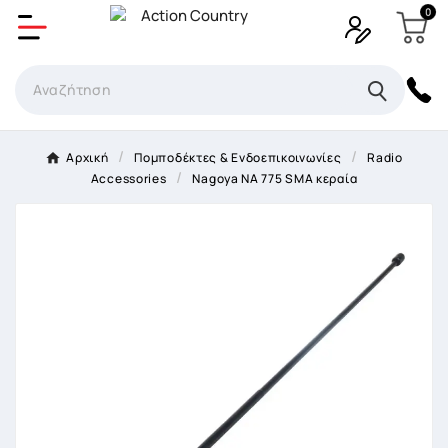
0
Δημιουργία λίστα επιθυμητών
Όνομα Λίστα επιθυμιτών
×
Αρχική
Πομποδέκτες & Ενδοεπικοινωνίες
Radio
Accessories
Nagoya NA 775 SMA κεραία
Ακύρωση
Δημιουργία λίστα επιθυμητών