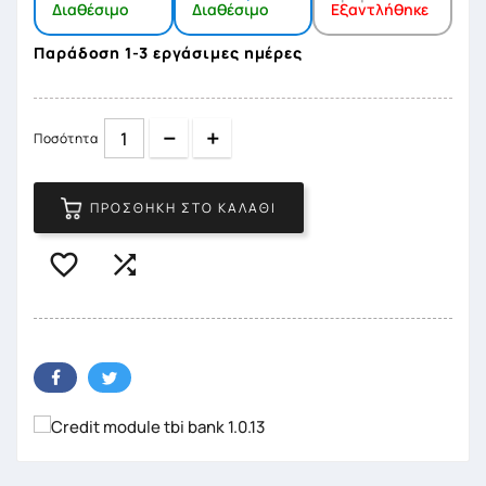
Διαθέσιμο
Διαθέσιμο
Εξαντλήθηκε
Παράδοση 1-3 εργάσιμες ημέρες
Quantity
Quantity
Ποσότητα
ΠΡΟΣΘΉΚΗ ΣΤΟ ΚΑΛΆΘΙ

