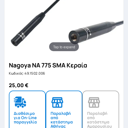
Tap to expand
Nagoya NA 775 SMA Κεραία
Κωδικός:49.1502.006
25,00 €
Διαθέσιμο
Παραλαβή
Παραλαβή
για On-Line
από
από
παραγγελία
κατάστημα
κατάστημα
Αθήνας
Αμαρουσίου