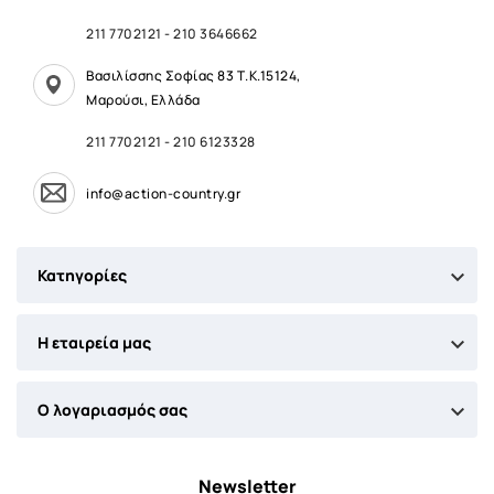
211 7702121
-
210 3646662
Βασιλίσσης Σοφίας 83 Τ.Κ.15124,
Μαρούσι, Ελλάδα
211 7702121
-
210 6123328
info@action-country.gr

Κατηγορίες

Η εταιρεία μας

Ο λογαριασμός σας
Newsletter