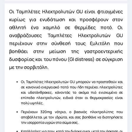
Οι Ταμπλέτες Ηλεκτρολυτών GU είναι φτιαγμένες
κυρίως για ενυδάτωση και προσφέρουν στον
αθλητή ένα χαμηλό σε θερμίδες ποτό. Οι
αναβράζουσες Ταμπλέτες Ηλεκτρολυτών GU
περιέχουν στην σύνθεσή τους ξυλιτόλη που
βοηθάει στην μείωση της γαστροεντερικής
δυσφορίας και του πόνου (GI distress) σε σύγκριση
με την σορβιτόλη.
Οι Ταμπλέτες Ηλεκτρολυτών GU μπορούν να προστεθούν και
σε κανονικό ενεργειακό ποτό που ήδη περιέχει ηλεκτρολύτες
και υδατάνθρακες, κάνοντάς το ακόμα πιό ενισχυμένο σε
επίπεδα ηλεκτρολυτών, ειδικά όταν οι θερμοκρασίες είναι
πολύ υψηλές.
Περιέχουν 320mg νάτριο, ο βασικός ηλεκτρολύτης που
αποβάλλεται με τον ιδρώτα, και σας βοηθάνε να διατηρήσετε
την ισορροπία υγρών στο σώμα σας.
Κατάλληλες για πριν, κατά την διάρκεια και μετά την άσκηση, οι