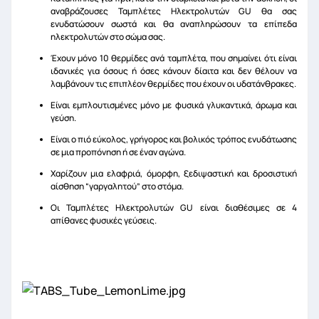
αναβράζουσες Ταμπλέτες Ηλεκτρολυτών GU θα σας
ενυδατώσουν σωστά και θα αναπληρώσουν τα επίπεδα
ηλεκτρολυτών στο σώμα σας.
Έχουν μόνο 10 θερμίδες ανά ταμπλέτα, που σημαίνει ότι είναι
ιδανικές για όσους ή όσες κάνουν δίαιτα και δεν θέλουν να
λαμβάνουν τις επιπλέον θερμίδες που έχουν οι υδατάνθρακες.
Είναι εμπλουτισμένες μόνο με φυσικά γλυκαντικά, άρωμα και
γεύση.
Είναι ο πιό εύκολος, γρήγορος και βολικός τρόπος ενυδάτωσης
σε μια προπόνηση ή σε έναν αγώνα.
Χαρίζουν μια ελαφριά, όμορφη, ξεδιψαστική και δροσιστική
αίσθηση “γαργαλητού” στο στόμα.
Οι Ταμπλέτες Ηλεκτρολυτών GU είναι διαθέσιμες σε 4
απίθανες φυσικές γεύσεις.