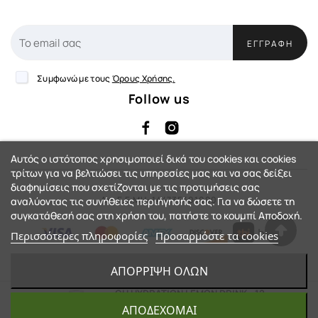
ΕΓΓΡΑΦΉ
Συμφωνώ με τους
Όρους Χρήσης.
Follow us
Αυτός ο ιστότοπος χρησιμοποιεί δικά του cookies και cookies
τρίτων για να βελτιώσει τις υπηρεσίες μας και να σας δείξει
διαφημίσεις που σχετίζονται με τις προτιμήσεις σας
Αρ. Γ.Ε.ΜΗ: 144735401000
αναλύοντας τις συνήθειες περιήγησής σας. Για να δώσετε τη
συγκατάθεσή σας στη χρήση του, πατήστε το κουμπί Αποδοχή.
Περισσότερες πληροφορίες
Προσαρμόστε τα cookies
eShop by Synergic Software
ΑΠΌΡΡΙΨΗ ΌΛΩΝ
© 2023 - Action-Country™. All Rights
GU HYDRATION LEMON DRINK - 12
TABLETS
ΑΠΟΔΈΧΟΜΑΙ
Reserved.