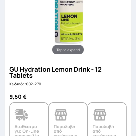
Tap to expand
GU Hydration Lemon Drink - 12
Tablets
Κωδικός:002-270
9,50 €
Διαθέσιμο
Παραλαβή
Παραλαβή
για On-Line
από
από
παραγγελία
κατάστημα
κατάστημα