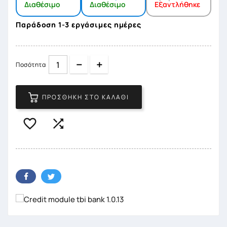
Διαθέσιμο
Διαθέσιμο
Εξαντλήθηκε
Παράδοση 1-3 εργάσιμες ημέρες
Quantity
Quantity
Ποσότητα
ΠΡΟΣΘΉΚΗ ΣΤΟ ΚΑΛΆΘΙ

