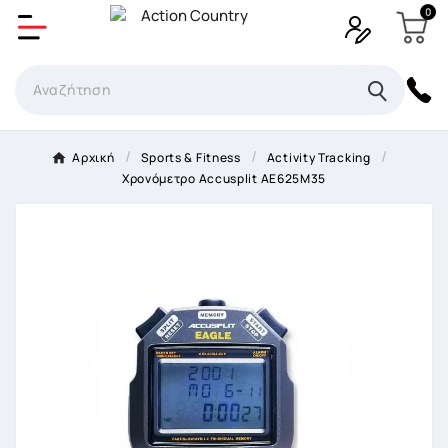
0
Δημιουργία λίστα επιθυμητών
Όνομα Λίστα επιθυμιτών
×
Αρχική
Sports & Fitness
Activity Tracking
Χρονόμετρο Accusplit AE625M35
Ακύρωση
Δημιουργία λίστα επιθυμητών