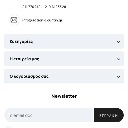
211 7702121
-
210 6123328
info@action-country.gr

Κατηγορίες

Η εταιρεία μας

Ο λογαριασμός σας
Newsletter
ΕΓΓΡΑΦΉ