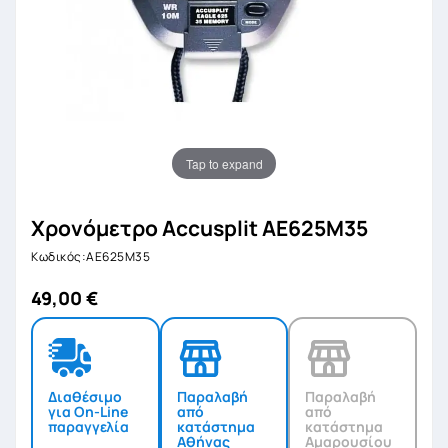
Tap to expand
Χρονόμετρο Accusplit AE625M35
Κωδικός:AE625M35
49,00 €
Διαθέσιμο
Παραλαβή
Παραλαβή
για On-Line
από
από
παραγγελία
κατάστημα
κατάστημα
Αθήνας
Αμαρουσίου