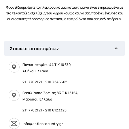
Φροντίζουμε ώστε το ηλεκτρονικό μας κατάστημα να είναι ενημερωμένο με
τις τελευταίες εξελίξεις του χώρου καθώς και να σας παρέχει έγκυρες και
ουσιαστικές πληροφορίες σχετικά με τα προϊόντα που σας ενδιαφέρουν.

Στοιχεία καταστημάτων
Πανεπιστημίου 44 Τ.Κ.10679,
Αθήνα, Ελλάδα
211 7702121
-
210 3646662
Βασιλίσσης Σοφίας 83 Τ.Κ.15124,
Μαρούσι, Ελλάδα
211 7702121
-
210 6123328
info@action-country.gr