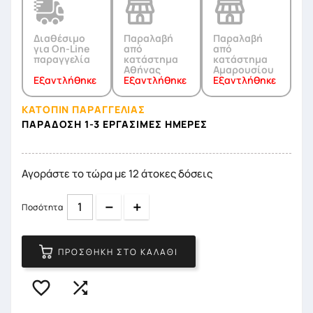
Διαθέσιμο
Παραλαβή
Παραλαβή
για On-Line
από
από
παραγγελία
κατάστημα
κατάστημα
Αθήνας
Αμαρουσίου
Εξαντλήθηκε
Εξαντλήθηκε
Εξαντλήθηκε
ΚΑΤΟΠΙΝ ΠΑΡΑΓΓΕΛΙΑΣ
ΠΑΡΆΔΟΣΗ 1-3 ΕΡΓΆΣΙΜΕΣ ΗΜΈΡΕΣ
Αγοράστε το τώρα με 12 άτοκες δόσεις
Quantity
Quantity
Ποσότητα
ΠΡΟΣΘΉΚΗ ΣΤΟ ΚΑΛΆΘΙ

