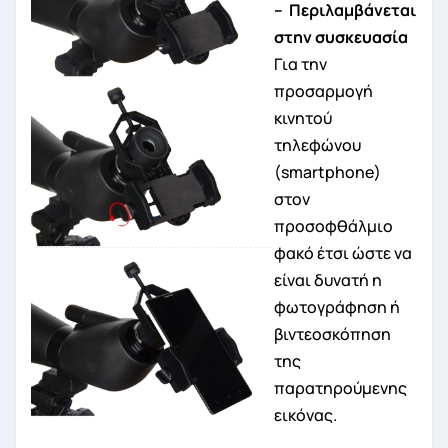
– Περιλαμβάνεται
στην συσκευασία
Για την
προσαρμογή
κινητού
τηλεφώνου
(smartphone)
στον
προσοφθάλμιο
φακό έτσι ώστε να
είναι δυνατή η
φωτογράφηση ή
βιντεοσκόπηση
της
παρατηρούμενης
εικόνας.