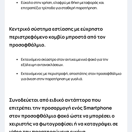
Εύκολο στην χρήση, ελαφρύ με θήκη μεταφοράς και
επιτραπέζιο τρίποδο για σταθερή παρατήρηση.
Κεντρικό σύστημα εστίασης με εύχρηστο
περιστρεφόμενο κομβίο μπροστά από τον
προσοφθάλμιο.
Εκτεινόμενο σκίαστρο στον αντικειμενικό φακό για την
εξάλειψη αντανακλάσεων.
Εκτεινόμενος με περιστροφή, αποστάτης στον προσοφθάλμιο
για άνεση στην παρατήρηση με γυαλιά.
Συνοδεύεται από ειδικό αντάπτορα που
επιτρέπει την προσαρμογή ενός Smartphone
στον προσοφθάλμιο φακό ώστε να μπορέσει ο
χειριστής να φωτογραφίσει ή να καταγράψει σε
video την παρατηρούμενη εικόνα.